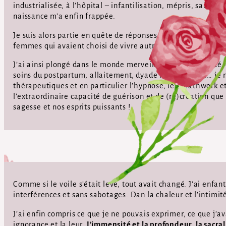
industrialisée, à l’hôpital – infantilisation, mépris, sabotag
naissance m’a enfin frappée.
Je suis alors partie en quête de réponses pour comprendre ce
femmes qui avaient choisi de vivre autrement. Heureuses, l
J’ai ainsi plongé dans le monde merveilleux de la féminité,
soins du postpartum, allaitement, dyade maman-bébé… je m
thérapeutiques et en particulier l’hypnose, le breathwork e
l’extraordinaire capacité de guérison et de (re)création qu
sagesse et nos esprits puissants !
Comme si le voile s’était levé, tout avait changé. J’ai enf
interférences et sans sabotages. Dan la chaleur et l’intimité
J’ai enfin compris ce que je ne pouvais exprimer, ce que j’a
ignorance et la leur.
L’immensité et la profondeur, la sacral