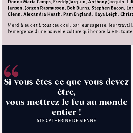
Donna Maria Camps
,
Freddy Jacquin
,
Anthony Jacquin
,
Li
Jansen
,
Jørgen Rasmussen
,
Bob Burns
,
Stephen Bacon
,
Lo
Glenn
,
Alexandra Heath
,
Pam England
,
Kaya Leigh
,
Chris
Merci à eux et à tous ceux qui, par leur sagesse, leur travail
l’émergence d’une nouvelle culture qui honore la VIE, toute
Si vous êtes ce que vous devez
être,
vous mettrez le feu au monde
entier !
STE CATHERINE DE SIENNE